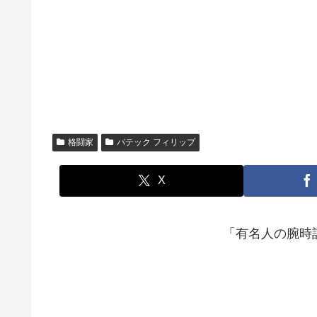
格闘家
パテック フィリップ
X
「有名人の腕時