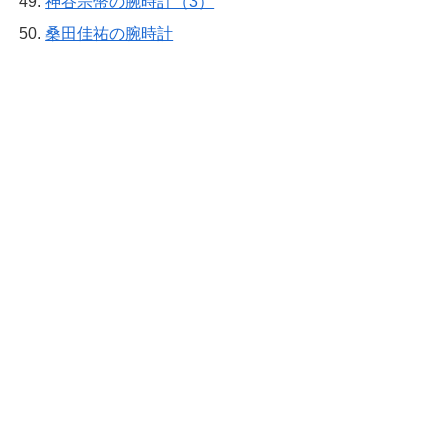
神谷宗幣の腕時計（3）
桑田佳祐の腕時計