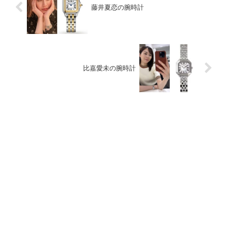
藤井夏恋の腕時計
比嘉愛未の腕時計