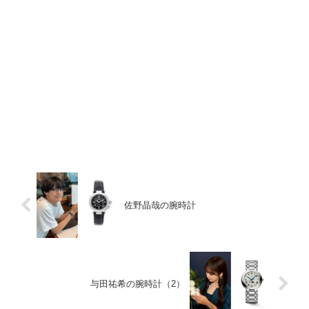
佐野晶哉の腕時計
与田祐希の腕時計（2）