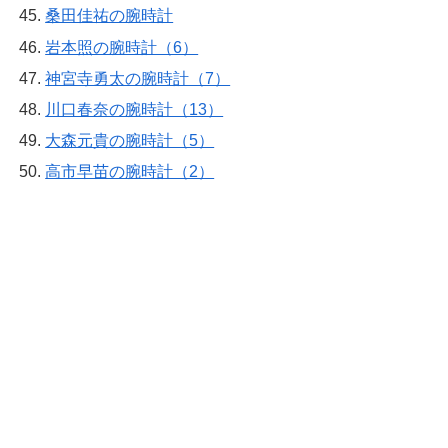
桑田佳祐の腕時計
岩本照の腕時計（6）
神宮寺勇太の腕時計（7）
川口春奈の腕時計（13）
大森元貴の腕時計（5）
高市早苗の腕時計（2）