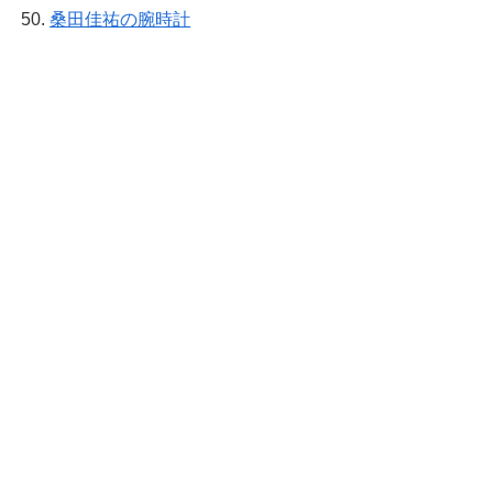
桑田佳祐の腕時計