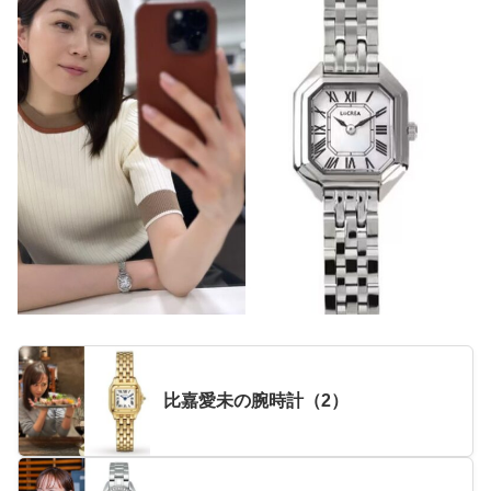
比嘉愛未の腕時計（2）