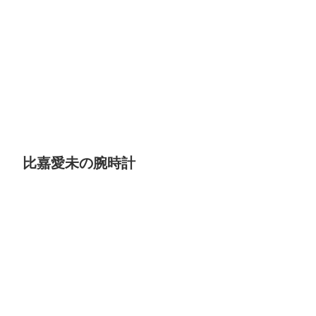
比嘉愛未の腕時計