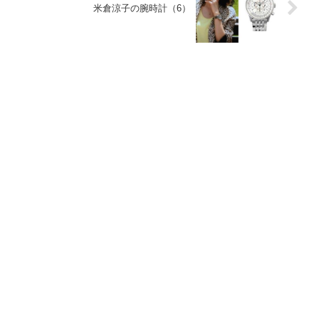
米倉涼子の腕時計（6）