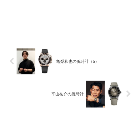
亀梨和也の腕時計（5）
平山祐介の腕時計