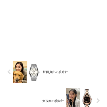
堀田真由の腕時計
大政絢の腕時計