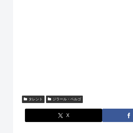
タレント
ジラール・ペルゴ
X