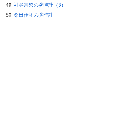
神谷宗幣の腕時計（3）
桑田佳祐の腕時計