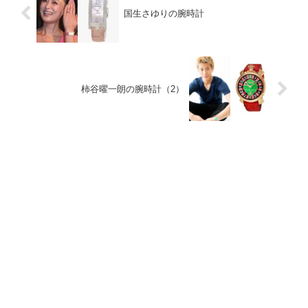
国生さゆりの腕時計
柿谷曜一朗の腕時計（2）