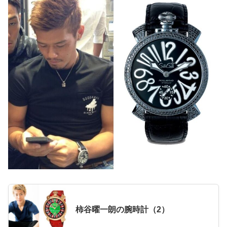
柿谷曜一朗の腕時計（2）