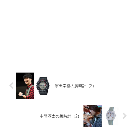
濵田崇裕の腕時計（2）
中間淳太の腕時計（2）