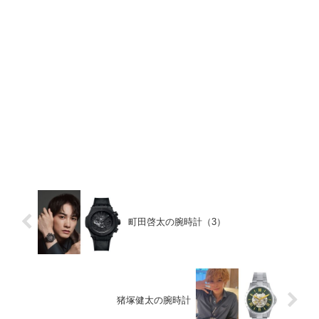
町田啓太の腕時計（3）
猪塚健太の腕時計