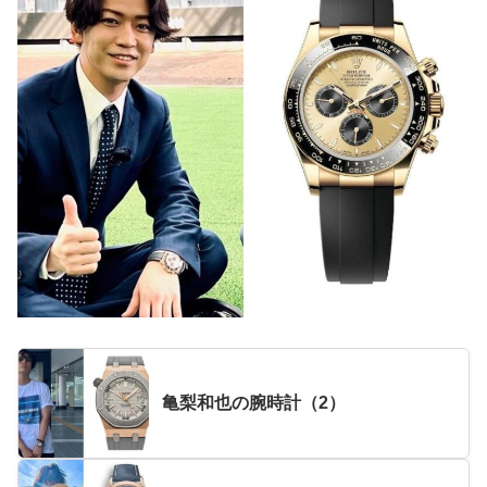
亀梨和也の腕時計（2）