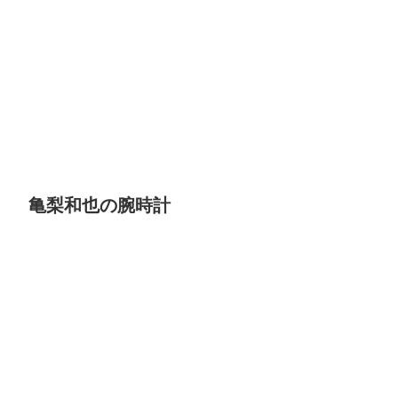
亀梨和也の腕時計