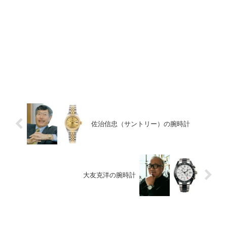
佐治信忠（サントリー）の腕時計
大友克洋の腕時計