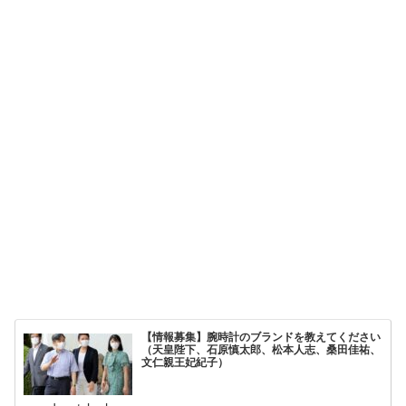
【情報募集】腕時計のブランドを教えてください
（天皇陛下、石原慎太郎、松本人志、桑田佳祐、
文仁親王妃紀子）