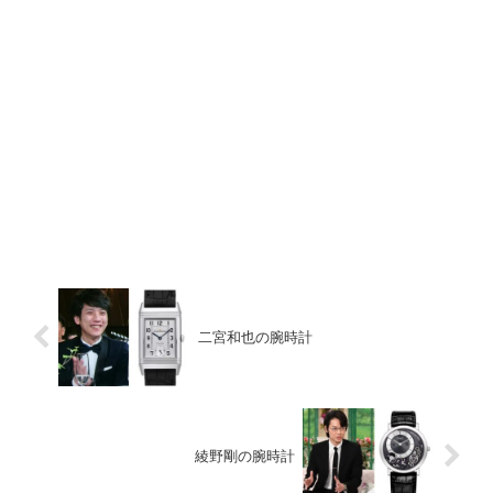
二宮和也の腕時計
綾野剛の腕時計