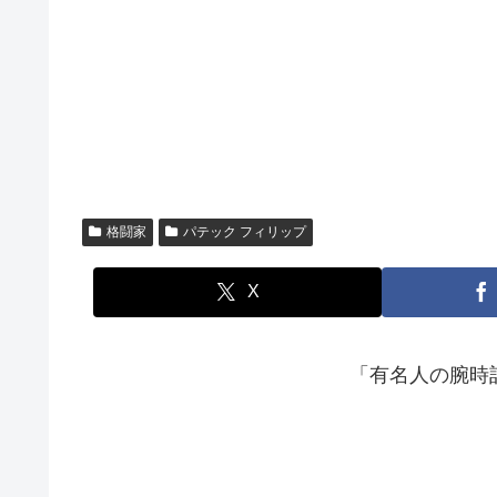
格闘家
パテック フィリップ
X
「有名人の腕時