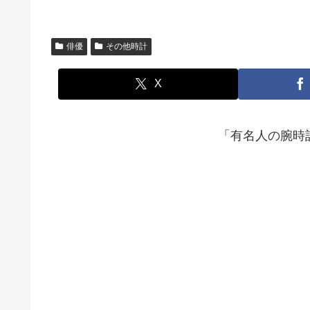
俳優
その他時計
X
「有名人の腕時