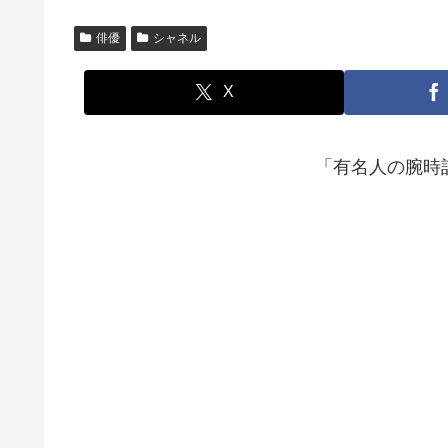
俳優
シャネル
X
「有名人の腕時