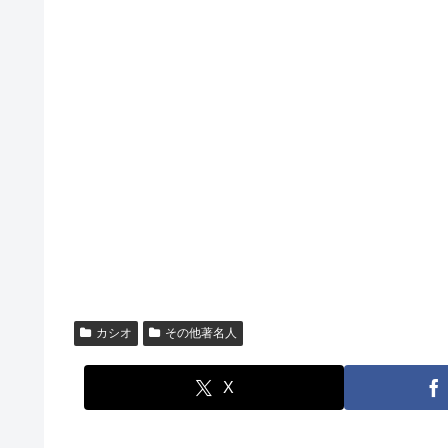
カシオ
その他著名人
X