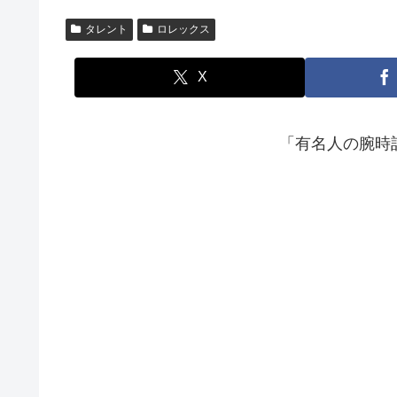
タレント
ロレックス
X
「有名人の腕時