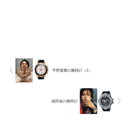
平野紫耀の腕時計（2）
成田凌の腕時計