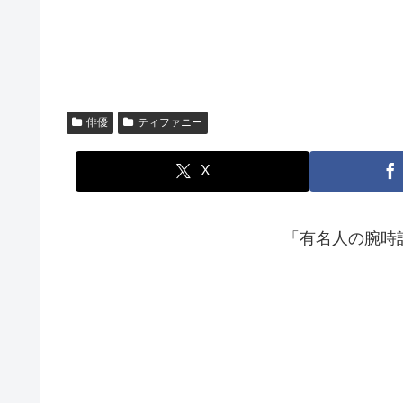
俳優
ティファニー
X
「有名人の腕時