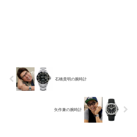
石橋貴明の腕時計
矢作兼の腕時計