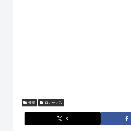
俳優
ロレックス
X