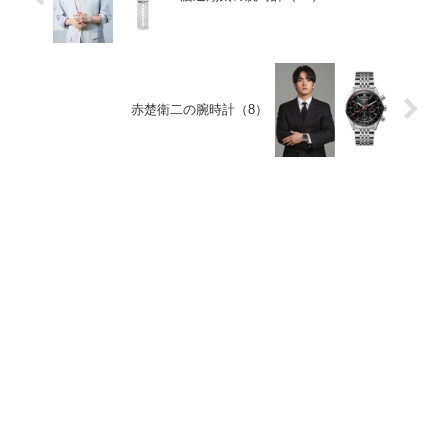
赤楚衛二の腕時計（8）