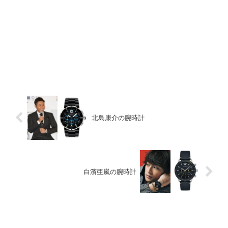
北島康介の腕時計
白濱亜嵐の腕時計