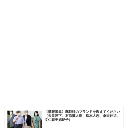
【情報募集】腕時計のブランドを教えてください
（天皇陛下、石原慎太郎、松本人志、桑田佳祐、
文仁親王妃紀子）