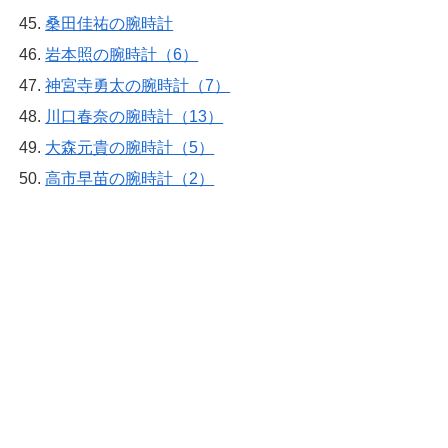
桑田佳祐の腕時計
岩本照の腕時計（6）
神宮寺勇太の腕時計（7）
川口春奈の腕時計（13）
大森元貴の腕時計（5）
高市早苗の腕時計（2）