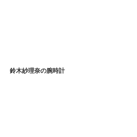
鈴木紗理奈の腕時計