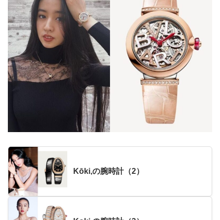
Kōki,の腕時計（2）