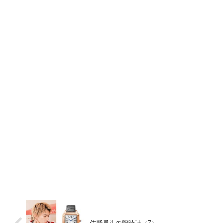
佐野勇斗の腕時計（7）