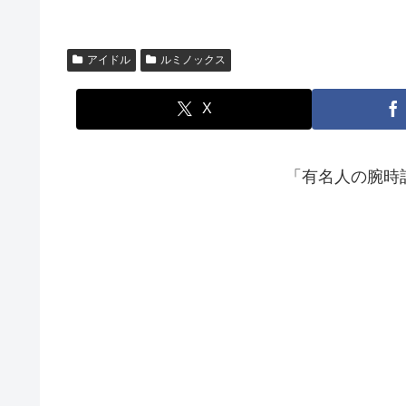
アイドル
ルミノックス
X
「有名人の腕時