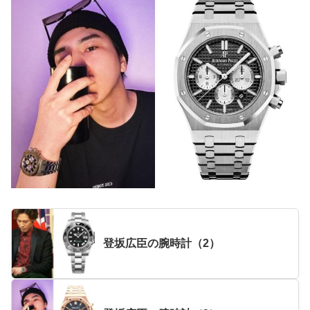
登坂広臣の腕時計（2）