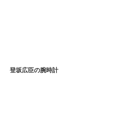
登坂広臣の腕時計