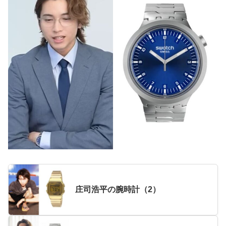
庄司浩平の腕時計（2）