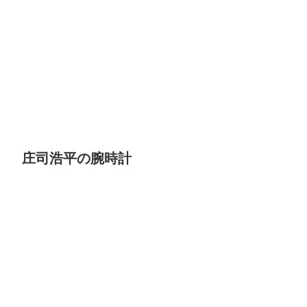
庄司浩平の腕時計