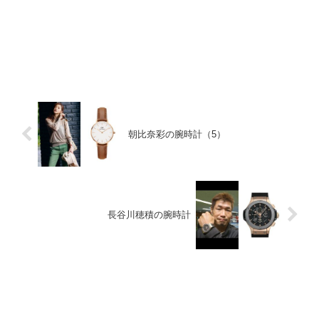
朝比奈彩の腕時計（5）
長谷川穂積の腕時計