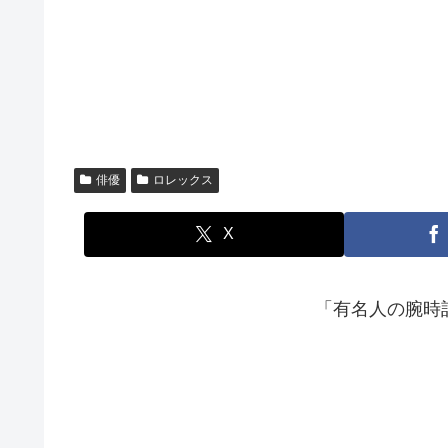
俳優
ロレックス
X
「有名人の腕時