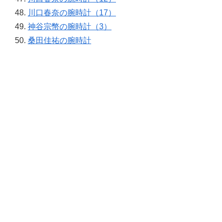
川口春奈の腕時計（17）
神谷宗幣の腕時計（3）
桑田佳祐の腕時計