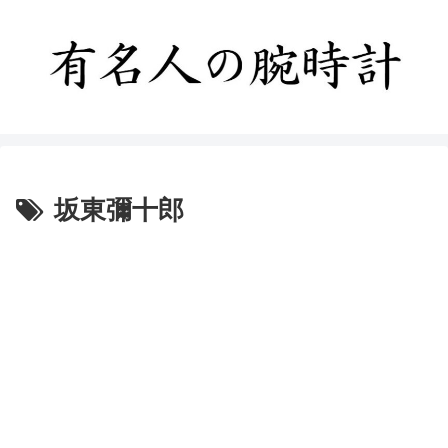
坂東彌十郎