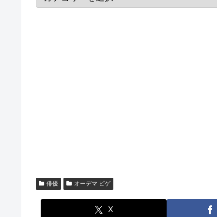
俳優
オーデマ ピゲ
X